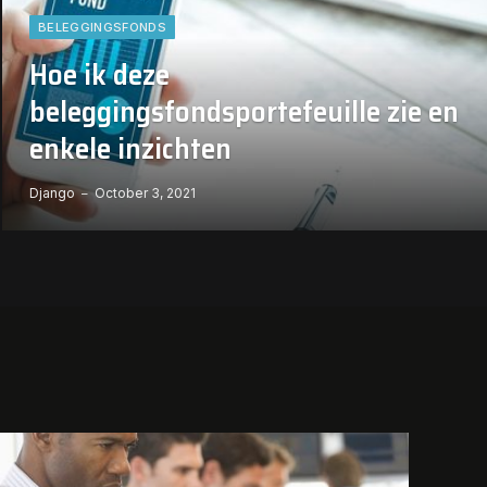
BELEGGINGSFONDS
Hoe ik deze
beleggingsfondsportefeuille zie en
enkele inzichten
Django
October 3, 2021