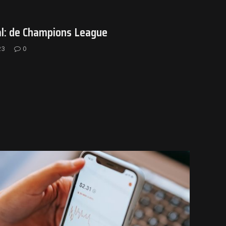
l: de Champions League
23
0