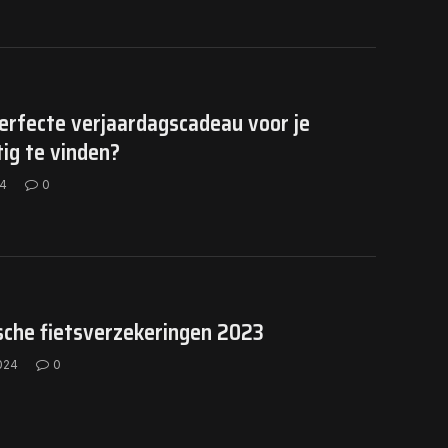
erfecte verjaardagscadeau voor je
tig te vinden?
24
0
sche fietsverzekeringen 2023
024
0